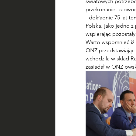
światowych potrzebow
przekonanie, zaowo
- dokładnie 75 lat te
Polska, jako jedno z
wspierając pozostał
Warto wspomnieć iż n
ONZ przedstawiając je
wchodziła w skład R
zasiadał w ONZ owsk