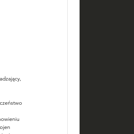
adzający, 
eczeństwo 
 
nowieniu 
ojen 