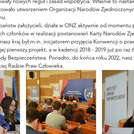
ały nowych reguł i zasad współżycia. Właśnie to nastaw
cowało utworzeniem Organizacji Narodów Zjednoczonyc
mu.
 państw założycieli, działa w ONZ aktywnie od momentu 
ych członków w realizacji postanowień Karty Narodów Zj
asz kraj był m.in. inicjatorem przyjęcia Konwencji o pra
j pierwszy projekt, a w kadencji 2018 - 2019 już po raz 
ady Bezpieczeństwa. Ponadto, do końca roku 2022, nasz 
iej Radzie Praw Człowieka.