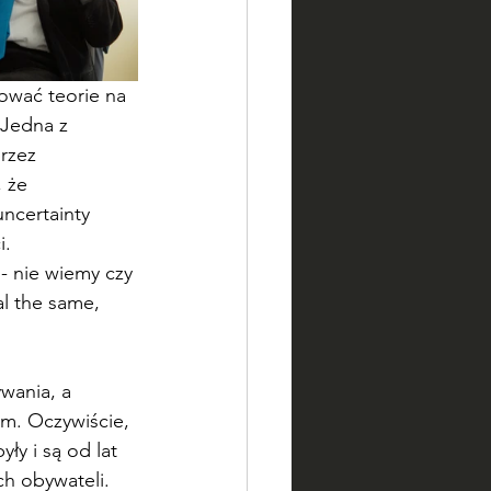
ować teorie na 
Jedna z 
rzez 
 że 
ncertainty 
.  
 nie wiemy czy 
al the same, 
wania, a 
m. Oczywiście, 
y i są od lat 
h obywateli. 