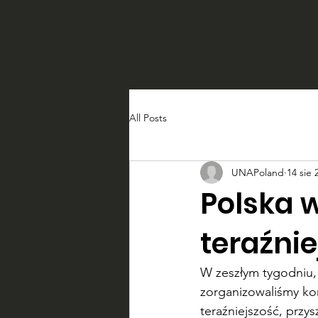
All Posts
UNAPoland
14 sie 
Polska w
teraźnie
W zeszłym tygodniu
zorganizowaliśmy ko
teraźniejszość, przys