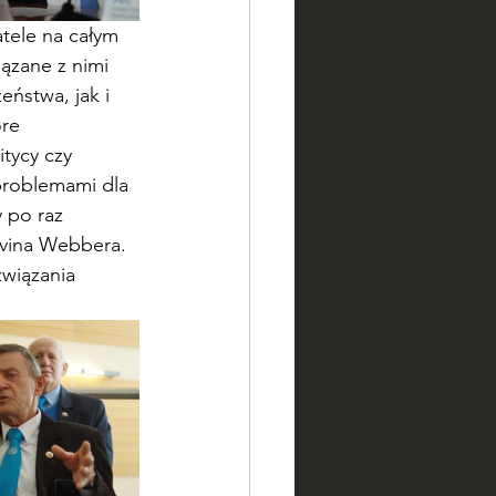
tele na całym 
ązane z nimi 
eństwa, jak i 
re 
tycy czy 
problemami dla 
 po raz 
lvina Webbera. 
związania 