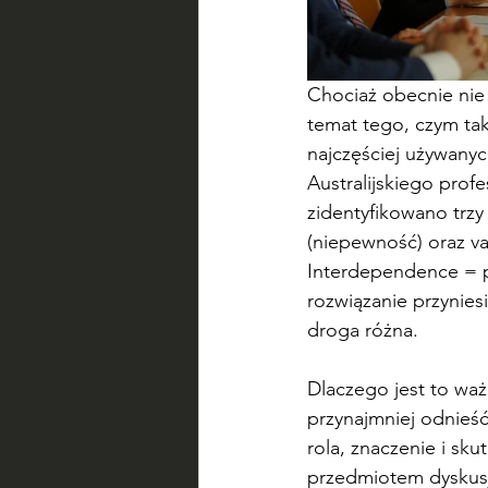
Chociaż obecnie nie 
temat tego, czym ta
najczęściej używanyc
Australijskiego profe
zidentyfikowano trzy
(niepewność) oraz va
Interdependence = p
rozwiązanie przyniesi
droga różna.
Dlaczego jest to waż
przynajmniej odnieś
rola, znaczenie i sk
przedmiotem dyskusji