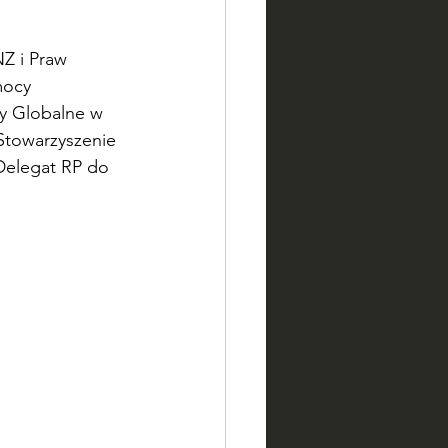
NZ i Praw 
mocy 
y Globalne w 
Stowarzyszenie 
elegat RP do 