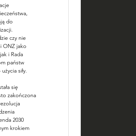
acje 
ieczeństwa, 
ją do 
zacji.
ie czy nie 
ni ONZ jako 
ak i Rada 
fom państw 
życia siły.
ała się 
sto zakończona 
ezolucja 
dzenia 
enda 2030 
mnym krokiem 