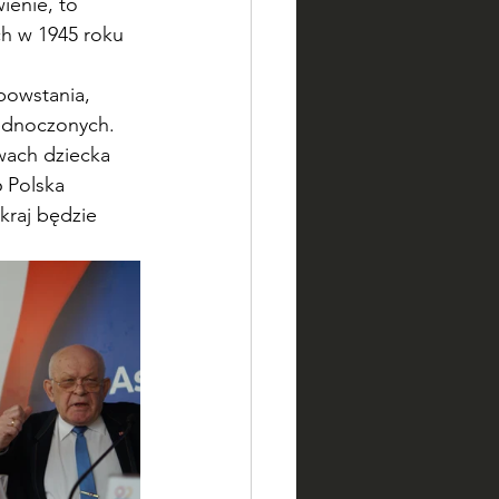
ienie, to 
h w 1945 roku 
powstania, 
ednoczonych. 
wach dziecka 
6 Polska 
kraj będzie 