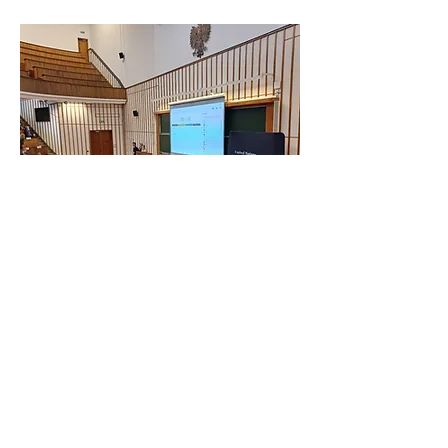
Zgromadzenie Ogólne pierwszego dnia konferencji
PolMUN 2024, zorganizowanej przez Studencie Koło
Naukowe Spraw Zagranicznych Szkoły Głównej
Handlowej w Warszawie.
Brandbook