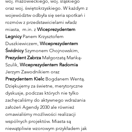
woj. mazowieckiego, woj. śląskiego 
oraz woj. świętokrzyskiego. W każdym z 
województw odbyła się seria spotkań i 
rozmów z przedstawicielami władz 
miasta,  m.in. z 
Wiceprezydentem 
Legnicy
 Panem Krzysztofem 
Duszkiewiczem, 
Wiceprezydentem 
Świdnicy
 Szymonem Chojnowskim, 
Prezydent Zabrza 
Małgorzatą Mańką-
Szulik, 
Wiceprezydentem Radomia
Jerzym Zawodnikiem oraz 
Prezydentem Kielc
 Bogdanem Wentą. 
Dziękujemy za świetne, merytoryczne 
dyskusje, podczas których nie tylko 
zachęcaliśmy do aktywnego wdrażania 
założeń Agendy 2030 ale również 
omawialiśmy możliwości realizacji 
wspólnych projektów. Miasta są 
niewątpliwie wzorowym przykładem jak 