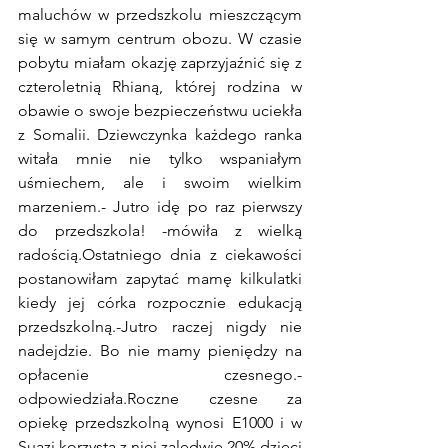
maluchów w przedszkolu mieszczącym 
się w samym centrum obozu. W czasie 
pobytu miałam okazję zaprzyjaźnić się z 
czteroletnią Rhianą, której rodzina w 
obawie o swoje bezpieczeństwu uciekła 
z Somalii. Dziewczynka każdego ranka 
witała mnie nie tylko wspaniałym 
uśmiechem, ale i swoim wielkim 
marzeniem.- Jutro idę po raz pierwszy 
do przedszkola! -mówiła z wielką 
radością.Ostatniego dnia z ciekawości 
postanowiłam zapytać mamę kilkulatki 
kiedy jej córka rozpocznie edukacją 
przedszkolną.-Jutro raczej nigdy nie 
nadejdzie. Bo nie mamy pieniędzy na 
opłacenie czesnego.- 
odpowiedziała.Roczne czesne za 
opiekę przedszkolną wynosi E1000 i w 
Suazi korzysta z niej zaledwie 20% dzieci 