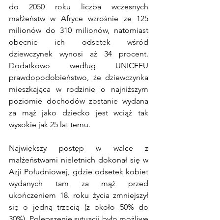
do 2050 roku liczba wczesnych 
małżeństw w Afryce wzrośnie ze 125 
milionów do 310 milionów, natomiast 
obecnie ich odsetek wśród 
dziewczynek wynosi aż 34 procent. 
Dodatkowo według UNICEFU 
prawdopodobieństwo, że dziewczynka 
mieszkająca w rodzinie o najniższym 
poziomie dochodów zostanie wydana 
za mąż jako dziecko jest wciąż tak 
wysokie jak 25 lat temu. 
Największy postęp w walce z 
małżeństwami nieletnich dokonał się w 
Azji Południowej, gdzie odsetek kobiet 
wydanych tam za mąż przed 
ukończeniem 18. roku życia zmniejszył 
się o jedną trzecią (z około 50% do 
30%). Polepszenie sytuacji było możliwe 