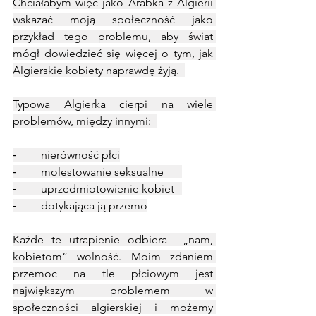
Chciałabym więc jako Arabka z Algierii 
wskazać moją społeczność jako 
przykład tego problemu, aby świat 
mógł dowiedzieć się więcej o tym, jak 
Algierskie kobiety naprawdę żyją.  
Typowa Algierka cierpi na wiele 
problemów, między innymi:  
⁃	nierówność płci
⁃	molestowanie seksualne	
⁃	uprzedmiotowienie kobiet	
⁃	dotykająca ją przemo
Każde te utrapienie odbiera  „nam, 
kobietom” wolność. Moim zdaniem 
przemoc na tle płciowym jest 
największym problemem w 
społeczności algierskiej i możemy 