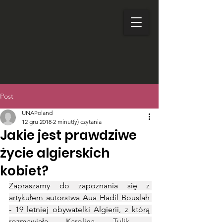
Post
UNAPoland
12 gru 2018
2 minut(y) czytania
Jakie jest prawdziwe
życie algierskich
kobiet?
Zapraszamy do zapoznania się z 
artykułem autorstwa Aua Hadil Bouslah 
- 19 letniej obywatelki Algierii, z którą 
rozmawiała Karolina Tulik - 