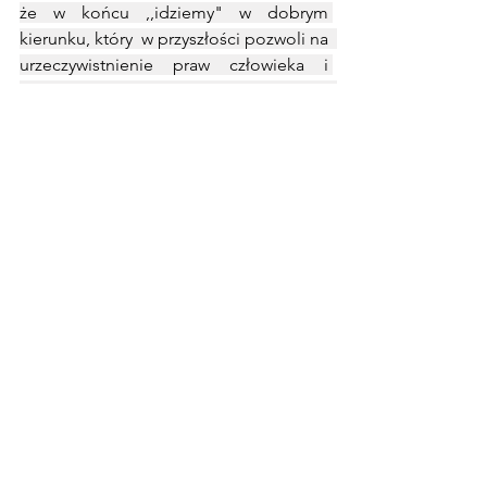
że w końcu ,,idziemy" w dobrym 
kierunku, który  w przyszłości pozwoli na  
urzeczywistnienie praw człowieka i 
kobiet w Algierii. Widzę też, że  
idealnym rozwiązaniem jest 
edukowanie nowych pokoleń  na temat 
praw człowieka i pozwalanie im  na 
rozwijanie  umiejętności przywódczych, 
aby mieć ludzi, którzy uczynią przyszłą 
Algierię lepszą i zmienią przepisy 
prawne na takie, które szanują 
człowieka bez różnicy ze względu na 
religię, płeć czy poglądy polityczne. 
Pomimo znaczącego wzrostu 
świadomości w Algierii,  kobiety nadal 
cierpią z powodu przemocy 
uwarunkowanej płcią. I pokładamy całą 
nadzieję w dzisiejszej młodzieży, którą 