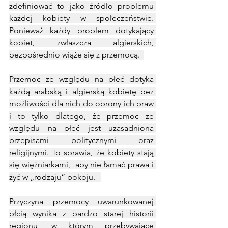
zdefiniować to jako źródło problemu 
każdej kobiety w społeczeństwie. 
Ponieważ każdy problem dotykający 
kobiet, zwłaszcza algierskich, 
bezpośrednio wiąże się z przemocą.  
Przemoc ze względu na płeć dotyka 
każdą arabską i algierską kobietę bez 
możliwości dla nich do obrony ich praw 
i to tylko dlatego, że przemoc ze 
względu na płeć jest uzasadniona 
przepisami politycznymi oraz 
religijnymi. To sprawia, że kobiety stają 
się więźniarkami,  aby nie łamać prawa i 
żyć w „rodzaju” pokoju.   
Przyczyna przemocy uwarunkowanej 
płcią wynika z bardzo starej historii 
regionu, w którym przebywające 